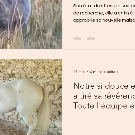
Son état de stress faisait pe
de recherche, elle a enfin é
approprié sa nouvelle mais
vieilles brebis. Grisette a é
enfin savourer la quiétude et
17 mai
0 min de lecture
Notre si douce e
a tiré sa révéren
Toute l'équipe e
son départ. Au r