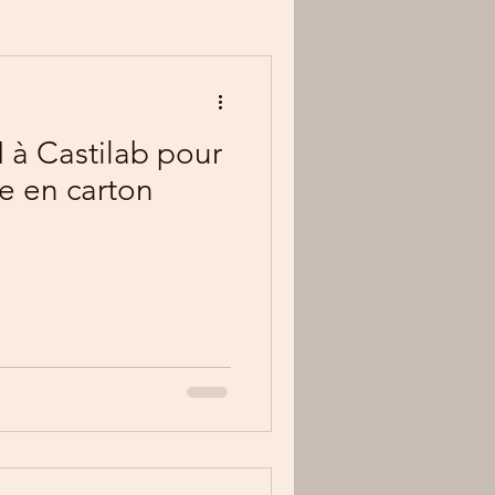
à Castilab pour
re en carton
gique, et sans
 petite mascotte
approuve