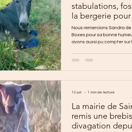
stabulations, fo
la bergerie pour 
l'hygiène de nos
Nous remercions Sandra de 
Boxes pour sa bonne humeur et sa gentillesse . Nous
avons aussi pu compter sur l
chienne
13 juil.
1 min de lecture
La mairie de Sai
remis une brebis
divagation dep