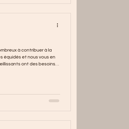
ombreux à contribuer à la
es équidés et nous vous en
eillissants ont des besoins
es et adaptés. Vos adhésions
MERCI.