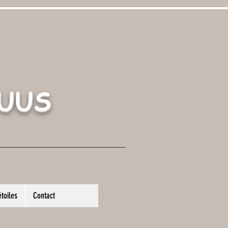
UUS
étoiles
Contact