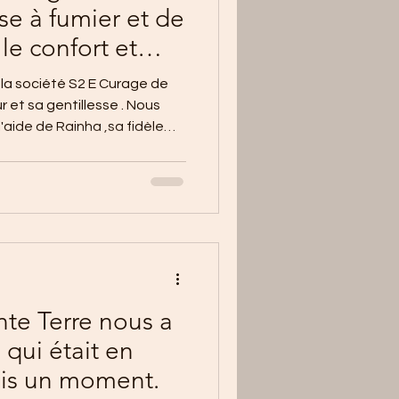
sse à fumier et de
le confort et
 petits protégés.
la société S2 E Curage de
'aide de Rainha ,sa fidèle
nte Terre nous a
 qui était en
uis un moment.