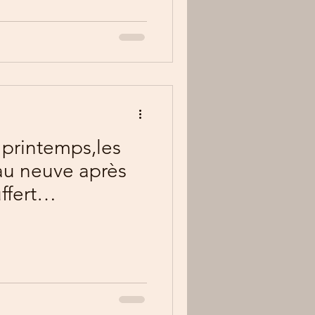
rintemps,les
eau neuve après
ffert
uipe de choc n'a
omme toujours.