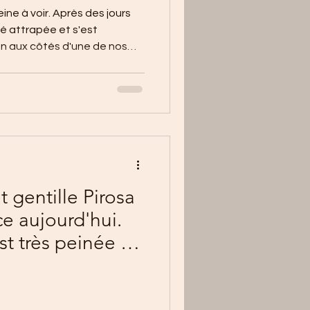
ine à voir. Après des jours
té attrapée et s'est
on aux côtés d'une de nos
té tondue ,deparasitée...et va
 le confort .
t gentille Pirosa
ce aujourd'hui.
st très peinée de
evoir ma belle.🖤