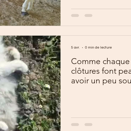
5 avr.
0 min de lecture
Comme chaque p
clôtures font p
avoir un peu sou
l'hiver.Notre éq
pas démérité c
💪🔧🔨