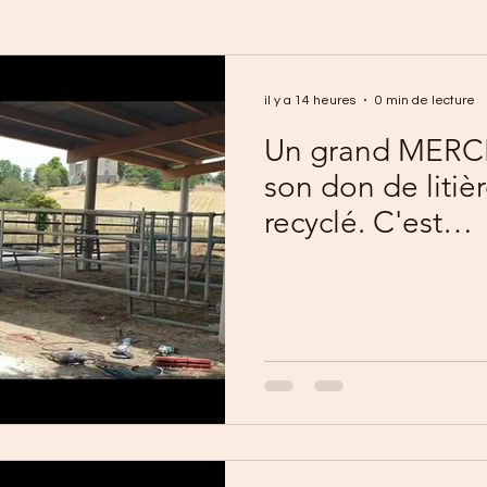
il y a 14 heures
0 min de lecture
Un grand MERCI 
son don de litiè
recyclé. C'est
absorbant,écolo
poussière.Notre
Samy valide et 